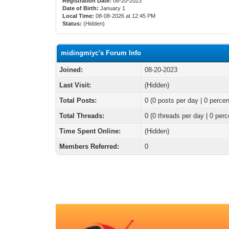
Registration Date:
08-20-2023
Date of Birth:
January 1
Local Time:
08-08-2026 at 12:45 PM
Status:
(Hidden)
midingmiyc's Forum Info
Joined:
08-20-2023
Last Visit:
(Hidden)
Total Posts:
0 (0 posts per day | 0 percen
Total Threads:
0 (0 threads per day | 0 perc
Time Spent Online:
(Hidden)
Members Referred:
0