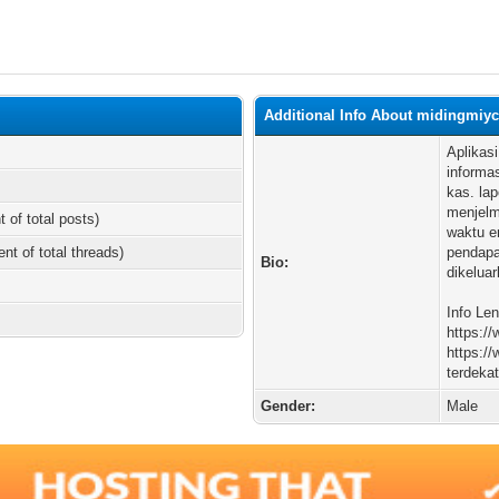
Additional Info About midingmiy
Aplikas
informa
kas. lap
menjelm
t of total posts)
waktu e
ent of total threads)
pendapa
Bio:
dikelua
Info Le
https:/
https:/
terdeka
Gender:
Male