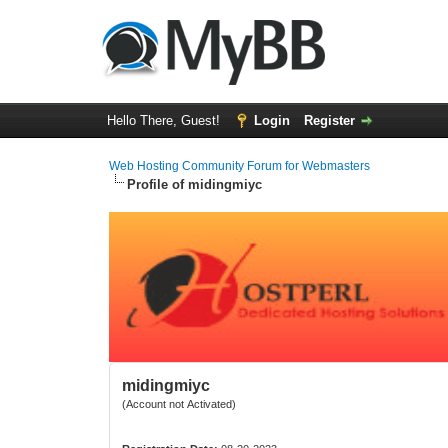
Hello There, Guest!
Login
Register
Web Hosting Community Forum for Webmasters
Profile of midingmiyc
midingmiyc
(Account not Activated)