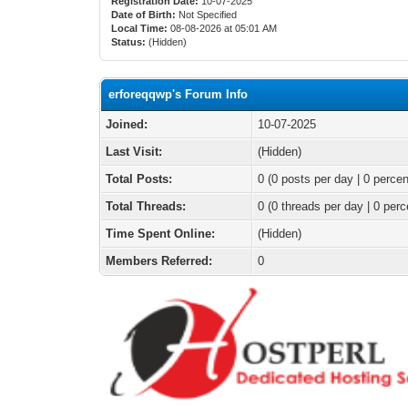
Registration Date:
10-07-2025
Date of Birth:
Not Specified
Local Time:
08-08-2026 at 05:01 AM
Status:
(Hidden)
erforeqqwp's Forum Info
Joined:
10-07-2025
Last Visit:
(Hidden)
Total Posts:
0 (0 posts per day | 0 percen
Total Threads:
0 (0 threads per day | 0 perc
Time Spent Online:
(Hidden)
Members Referred:
0