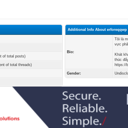
Additional Info About erforeqqwp
Tôi là 
vực phâ
Bio:
Khát kh
t of total posts)
thúc đẩ
ent of total threads)
https://
Gender:
Undiscl