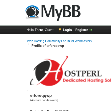
Hello There, Guest!
Login
Register
Web Hosting Community Forum for Webmasters
Profile of erforeqqwp
erforeqqwp
(Account not Activated)