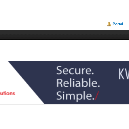
Portal