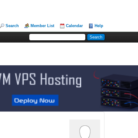
Search
Member List
Calendar
Help