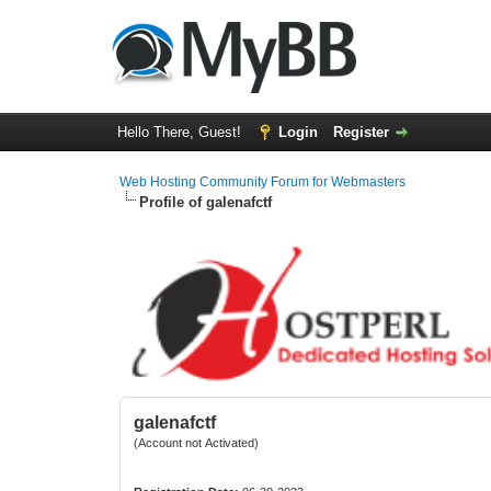
Hello There, Guest!
Login
Register
Web Hosting Community Forum for Webmasters
Profile of galenafctf
galenafctf
(Account not Activated)