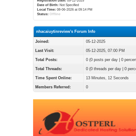
Registration Date:
05-12-2025
Date of Birth:
Not Specified
Local Time:
08-06-2026 at 09:14 PM
Status:
Offline
nhacaiuytinreview's Forum Info
Joined:
05-12-2025
Last Visit:
05-12-2025, 07:00 PM
Total Posts:
0 (0 posts per day | 0 percen
Total Threads:
0 (0 threads per day | 0 perc
Time Spent Online:
13 Minutes, 12 Seconds
Members Referred:
0