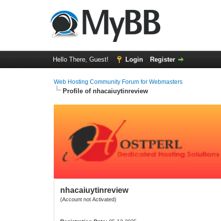
Hello There, Guest!
Login
Register
Web Hosting Community Forum for Webmasters
Profile of nhacaiuytinreview
nhacaiuytinreview
(Account not Activated)