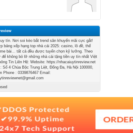
nreview
 uy tín. Nơi soi kèo bắt trend săn khuyến mãi cực gắt!
p bảng xếp hạng top nhà cái 2025: casino, lô đề, thể
ame bài… tất cả đều được tuyển chọn kỹ lưỡng. Theo
y để không bỏ lỡ những nhà cái tặng tiền uy tín nhất Việt
ông Tin Liên Hệ: Website: https://nhacaiuytinreview.net
: Số 4 Chùa Bộc Trung Liệt, Đống Đa, Hà Nội 100000,
m Phone : 0339876467 Email:
ytinreviewnet@gmail.com
osed