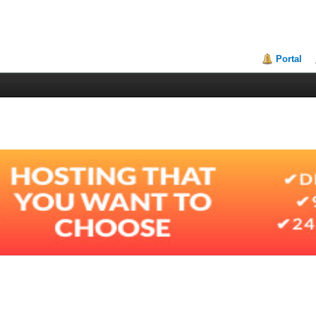
Portal