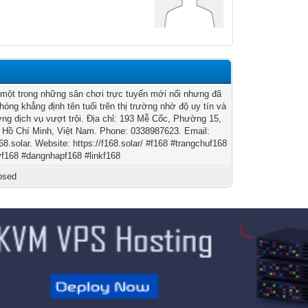
 một trong những sân chơi trực tuyến mới nổi nhưng đã
hóng khẳng định tên tuổi trên thị trường nhờ độ uy tín và
ợng dịch vụ vượt trội. Địa chỉ: 193 Mễ Cốc, Phường 15,
 Hồ Chí Minh, Việt Nam. Phone: 0338987623. Email:
68.solar
. Website: https://f168.solar/ #f168 #trangchuf168
f168 #dangnhapf168 #linkf168
osed