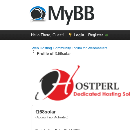
Hello There, Guest!
Login
Register
Web Hosting Community Forum for Webmasters
Profile of f168solar
f168solar
(Account not Activated)