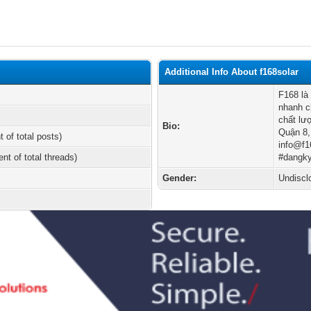
Additional Info About f168solar
F168 là
nhanh c
chất lư
Bio:
Quận 8,
t of total posts)
info@f1
ent of total threads)
#dangky
Gender:
Undiscl