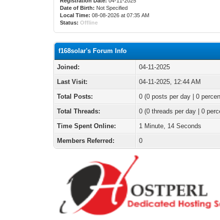
Registration Date:
04-11-2025
Date of Birth:
Not Specified
Local Time:
08-08-2026 at 07:35 AM
Status:
Offline
f168solar's Forum Info
Joined:
04-11-2025
Last Visit:
04-11-2025, 12:44 AM
Total Posts:
0 (0 posts per day | 0 percen
Total Threads:
0 (0 threads per day | 0 perc
Time Spent Online:
1 Minute, 14 Seconds
Members Referred:
0